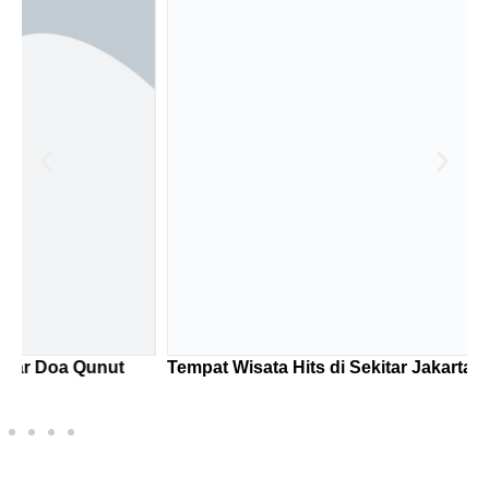
Tempat Wisata Hits di Sekitar Jakarta
H
J