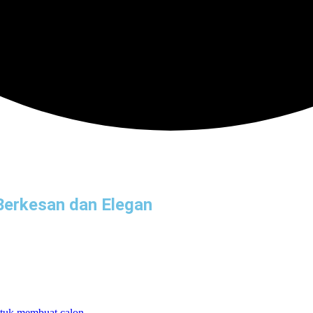
erkesan dan Elegan