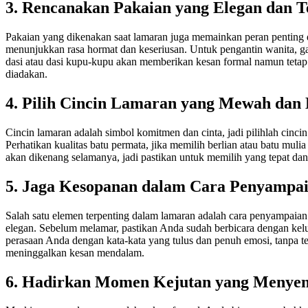
3. Rencanakan Pakaian yang Elegan dan T
Pakaian yang dikenakan saat lamaran juga memainkan peran penting 
menunjukkan rasa hormat dan keseriusan. Untuk pengantin wanita, ga
dasi atau dasi kupu-kupu akan memberikan kesan formal namun tetap 
diadakan.
4. Pilih Cincin Lamaran yang Mewah dan
Cincin lamaran adalah simbol komitmen dan cinta, jadi pilihlah cinci
Perhatikan kualitas batu permata, jika memilih berlian atau batu muli
akan dikenang selamanya, jadi pastikan untuk memilih yang tepat dan
5. Jaga Kesopanan dalam Cara Penyampa
Salah satu elemen terpenting dalam lamaran adalah cara penyampaia
elegan. Sebelum melamar, pastikan Anda sudah berbicara dengan kelua
perasaan Anda dengan kata-kata yang tulus dan penuh emosi, tanpa ter
meninggalkan kesan mendalam.
6. Hadirkan Momen Kejutan yang Menyen