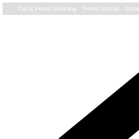
Cari & Pesan Sekarang
Promo Spesial
Sofya