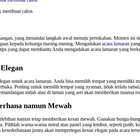
uk membuat calon
angan, yang menandai langkah awal menuju pernikahan. Momen ini tida
rgaan kepada keluarga masing-masing. Mengadakan
acara lamaran
yang 
apa tips yang dapat membantu Anda mengadakan acara lamaran yang ber
 Elegan
legan untuk acara lamaran. Anda bisa memilih tempat yang memiliki m
erbuka. Penting untuk memilih tempat yang nyaman, tidak terlalu ram
pemandangan indah atau di taman yang asri akan memberikan nuansa ro
ederhana namun Mewah
berlebihan namun tetap memberikan kesan mewah. Gunakan bunga-bunga
ara. Pilihlah warna-warna netral atau pastel yang lembut, seperti puti
a kesederhanaan justru akan mempertegas kesan elegan pada acara terse