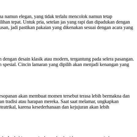
a namun elegan, yang tidak terlalu mencolok namun tetap
han tepat. Untuk pria, setelan jas yang rapi dan dipadukan dengan
usan, jadi pastikan pakaian yang dikenakan sesuai dengan acara yang
in dengan desain klasik atau modern, tergantung pada selera pasangan.
dan spesial. Cincin lamaran yang dipilih akan menjadi kenangan yang
 kesopanan akan membuat momen tersebut terasa lebih bermakna dan
an tradisi atau harapan mereka. Saat saat melamar, ungkapkan
teatrikal, karena kesederhanaan dan kejujuran akan lebih