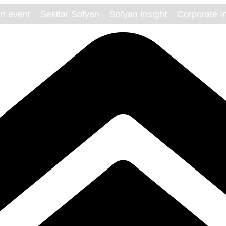
n event
Sekitar Sofyan
Sofyan Insight
Corporate I