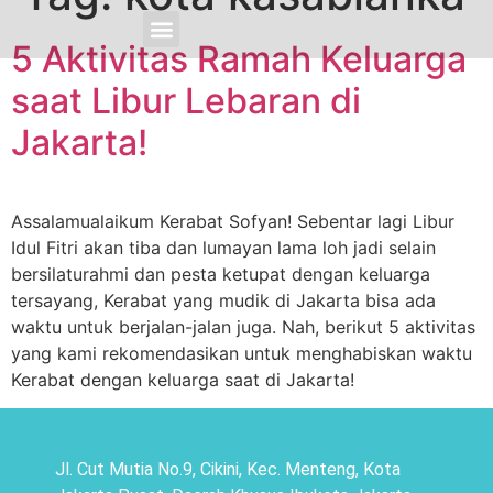
5 Aktivitas Ramah Keluarga
Cari & Pesan Sekarang
Promo Spesial
Sofyan Event
Sekitar Sofyan
Sofyan Insight
Corporate Info
saat Libur Lebaran di
Jakarta!
Assalamualaikum Kerabat Sofyan! Sebentar lagi Libur
Idul Fitri akan tiba dan lumayan lama loh jadi selain
bersilaturahmi dan pesta ketupat dengan keluarga
tersayang, Kerabat yang mudik di Jakarta bisa ada
waktu untuk berjalan-jalan juga. Nah, berikut 5 aktivitas
yang kami rekomendasikan untuk menghabiskan waktu
Kerabat dengan keluarga saat di Jakarta!
Jl. Cut Mutia No.9, Cikini, Kec. Menteng, Kota