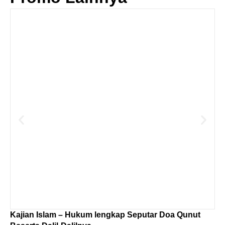
Kajian Islam – Hukum lengkap Seputar Doa Qunut
Te