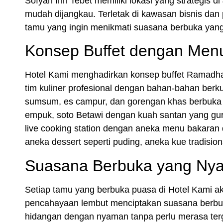
Sofyan Inn Tebet memiliki lokasi yang strategis d
mudah dijangkau. Terletak di kawasan bisnis dan
tamu yang ingin menikmati suasana berbuka yang
Konsep Buffet dengan Men
Hotel Kami menghadirkan konsep
buffet Ramadh
tim kuliner profesional dengan bahan-bahan berku
sumsum, es campur, dan gorengan khas berbuka 
empuk, soto Betawi dengan kuah santan yang guri
live cooking station
dengan aneka menu bakaran da
aneka dessert seperti puding, aneka kue tradision
Suasana Berbuka yang Ny
Setiap tamu yang berbuka puasa di Hotel Kami a
pencahayaan lembut menciptakan suasana berbu
hidangan dengan nyaman tanpa perlu merasa terga