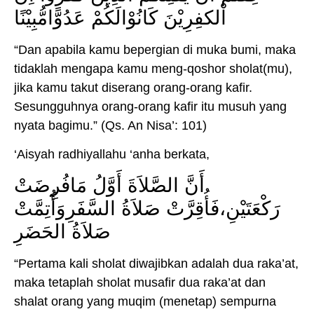
اْلكفِرِيْنَ كَانُوْالَكُمْ عَدُوًّامُّبِيْنًا
“Dan apabila kamu bepergian di muka bumi, maka
tidaklah mengapa kamu meng-qoshor sholat(mu),
jika kamu takut diserang orang-orang kafir.
Sesungguhnya orang-orang kafir itu musuh yang
nyata bagimu.” (Qs. An Nisa’: 101)
‘Aisyah radhiyallahu ‘anha berkata,
أَنَّ الصَّلاَةَ أَوَّلُ مَافُرِضَتْ
رَكْعَتَيْنِ،فَأُقِرَّتْ صَلاَةُ السَّفَرِوَأُتِمَّتْ
صَلاَةُ الحَضَرِ
“Pertama kali sholat diwajibkan adalah dua raka’at,
maka tetaplah sholat musafir dua raka’at dan
shalat orang yang muqim (menetap) sempurna