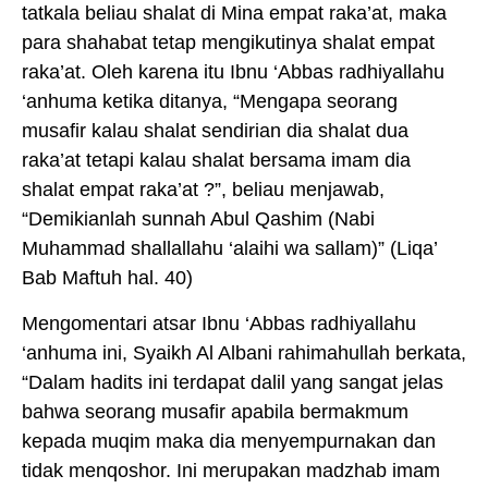
tatkala beliau shalat di Mina empat raka’at, maka
para shahabat tetap mengikutinya shalat empat
raka’at. Oleh karena itu Ibnu ‘Abbas radhiyallahu
‘anhuma ketika ditanya, “Mengapa seorang
musafir kalau shalat sendirian dia shalat dua
raka’at tetapi kalau shalat bersama imam dia
shalat empat raka’at ?”, beliau menjawab,
“Demikianlah sunnah Abul Qashim (Nabi
Muhammad shallallahu ‘alaihi wa sallam)” (Liqa’
Bab Maftuh hal. 40)
Mengomentari atsar Ibnu ‘Abbas radhiyallahu
‘anhuma ini, Syaikh Al Albani rahimahullah berkata,
“Dalam hadits ini terdapat dalil yang sangat jelas
bahwa seorang musafir apabila bermakmum
kepada muqim maka dia menyempurnakan dan
tidak menqoshor. Ini merupakan madzhab imam