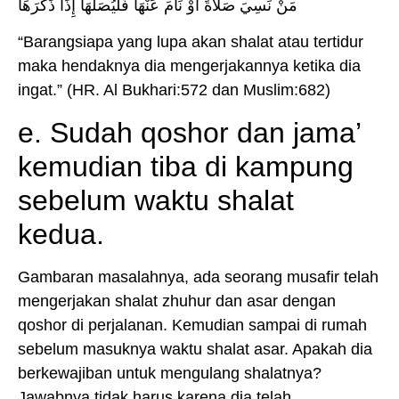
مَنْ نَسِيَ صَلاَةً أَوْ نَامَ عَنْهَا فَلْيُصَلِّهَا إِذَا ذَكَرَهَا
“Barangsiapa yang lupa akan shalat atau tertidur
maka hendaknya dia mengerjakannya ketika dia
ingat.” (HR. Al Bukhari:572 dan Muslim:682)
e. Sudah qoshor dan jama’
kemudian tiba di kampung
sebelum waktu shalat
kedua.
Gambaran masalahnya, ada seorang musafir telah
mengerjakan shalat zhuhur dan asar dengan
qoshor di perjalanan. Kemudian sampai di rumah
sebelum masuknya waktu shalat asar. Apakah dia
berkewajiban untuk mengulang shalatnya?
Jawabnya tidak harus karena dia telah