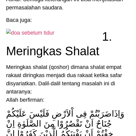
permasalahan saudara.
Baca juga:
1.
Meringkas Shalat
Meringkas shalat (qoshor) dimana shalat empat
rakaat diringkas menjadi dua rakaat ketika safar
disyariatkan. Dalil-dalil tentang masalah ini di
antaranya:
Allah berfirman:
وَاِذَاضَرَبْتُمْ فِى اْلاَرْضِ فَلَيْسَ عَلَيْكُمْ
جُنَاحٌ اَنْ تَقْصُرُوْا مِنَ الصَّلَوٰةِ اِنْ
خِفْتُمْ اَنْ يَفْتِنَكُمُ الَّذِيْنَ كَفَرُوْا اِنَّ