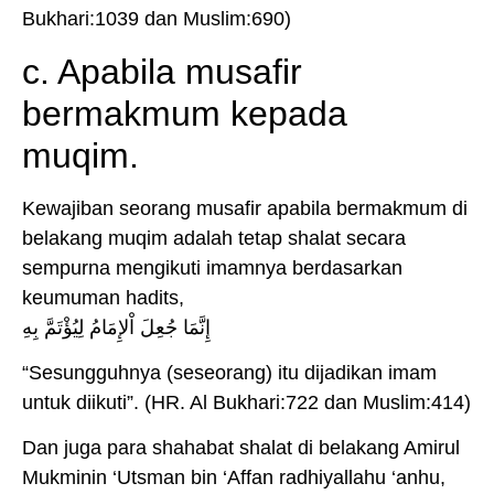
Bukhari:1039 dan Muslim:690)
c. Apabila musafir
bermakmum kepada
muqim.
Kewajiban seorang musafir apabila bermakmum di
belakang muqim adalah tetap shalat secara
sempurna mengikuti imamnya berdasarkan
keumuman hadits,
إِنَّمَا جُعِلَ اْلإِمَامُ لِيُؤْتَمَّ بِهِ
“Sesungguhnya (seseorang) itu dijadikan imam
untuk diikuti”. (HR. Al Bukhari:722 dan Muslim:414)
Dan juga para shahabat shalat di belakang Amirul
Mukminin ‘Utsman bin ‘Affan radhiyallahu ‘anhu,