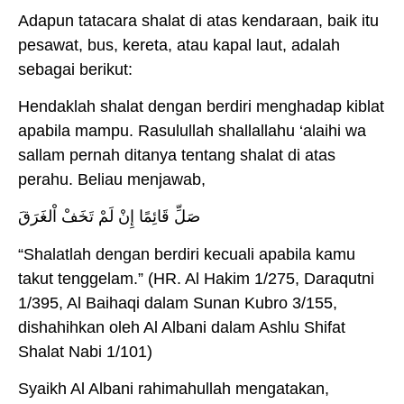
Adapun tatacara shalat di atas kendaraan, baik itu
pesawat, bus, kereta, atau kapal laut, adalah
sebagai berikut:
Hendaklah shalat dengan berdiri menghadap kiblat
apabila mampu. Rasulullah shallallahu ‘alaihi wa
sallam pernah ditanya tentang shalat di atas
perahu. Beliau menjawab,
صَلِّ قَائِمًا إِنْ لَمْ تَخَفْ اْلغَرَقَ
“Shalatlah dengan berdiri kecuali apabila kamu
takut tenggelam.” (HR. Al Hakim 1/275, Daraqutni
1/395, Al Baihaqi dalam Sunan Kubro 3/155,
dishahihkan oleh Al Albani dalam Ashlu Shifat
Shalat Nabi 1/101)
Syaikh Al Albani rahimahullah mengatakan,