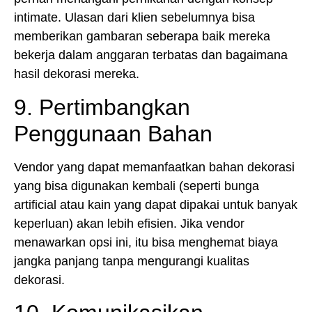
intimate. Ulasan dari klien sebelumnya bisa
memberikan gambaran seberapa baik mereka
bekerja dalam anggaran terbatas dan bagaimana
hasil dekorasi mereka.
9. Pertimbangkan
Penggunaan Bahan
Vendor yang dapat memanfaatkan bahan dekorasi
yang bisa digunakan kembali (seperti bunga
artificial atau kain yang dapat dipakai untuk banyak
keperluan) akan lebih efisien. Jika vendor
menawarkan opsi ini, itu bisa menghemat biaya
jangka panjang tanpa mengurangi kualitas
dekorasi.