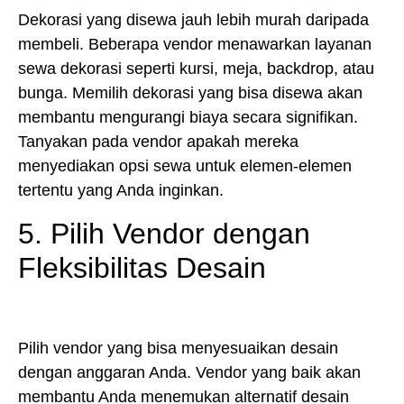
Dekorasi yang disewa jauh lebih murah daripada
membeli. Beberapa vendor menawarkan layanan
sewa dekorasi seperti kursi, meja, backdrop, atau
bunga. Memilih dekorasi yang bisa disewa akan
membantu mengurangi biaya secara signifikan.
Tanyakan pada vendor apakah mereka
menyediakan opsi sewa untuk elemen-elemen
tertentu yang Anda inginkan.
5. Pilih Vendor dengan
Fleksibilitas Desain
Pilih vendor yang bisa menyesuaikan desain
dengan anggaran Anda. Vendor yang baik akan
membantu Anda menemukan alternatif desain