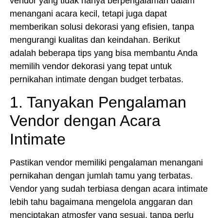
vendor yang tidak hanya berpengalaman dalam
menangani acara kecil, tetapi juga dapat
memberikan solusi dekorasi yang efisien, tanpa
mengurangi kualitas dan keindahan. Berikut
adalah beberapa tips yang bisa membantu Anda
memilih vendor dekorasi yang tepat untuk
pernikahan intimate dengan budget terbatas.
1. Tanyakan Pengalaman
Vendor dengan Acara
Intimate
Pastikan vendor memiliki pengalaman menangani
pernikahan dengan jumlah tamu yang terbatas.
Vendor yang sudah terbiasa dengan acara intimate
lebih tahu bagaimana mengelola anggaran dan
menciptakan atmosfer yang sesuai, tanpa perlu