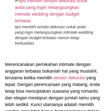
tips memilih vendor dekorasi untuk anda
yang ingin melangsungkan intimate wedding
dengan budget terbatas namun tetap
berkualitas
Merencanakan pernikahan intimate dengan
anggaran terbatas bukanlah hal yang mustahil,
terutama ketika memilih
vendor dekorasi
yang
tepat. Dengan perencanaan yang matang, Anda
tetap bisa menciptakan suasana yang romantis
dan elegan meskipun dengan jumlah tamu yang
lebih sedikit. Kunci utamanya adalah memilih