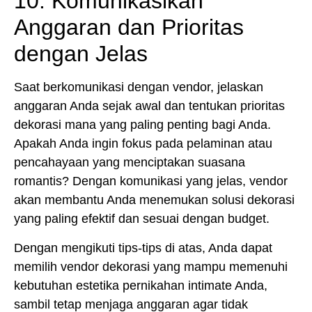
10. Komunikasikan
Anggaran dan Prioritas
dengan Jelas
Saat berkomunikasi dengan vendor, jelaskan
anggaran Anda sejak awal dan tentukan prioritas
dekorasi mana yang paling penting bagi Anda.
Apakah Anda ingin fokus pada pelaminan atau
pencahayaan yang menciptakan suasana
romantis? Dengan komunikasi yang jelas, vendor
akan membantu Anda menemukan solusi dekorasi
yang paling efektif dan sesuai dengan budget.
Dengan mengikuti tips-tips di atas, Anda dapat
memilih vendor dekorasi yang mampu memenuhi
kebutuhan estetika pernikahan intimate Anda,
sambil tetap menjaga anggaran agar tidak