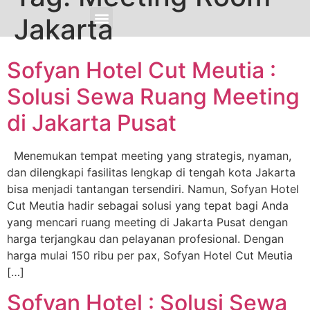
Jakarta
Cari & Pesan Sekarang
Promo Spesial
Sofyan Event
Sekitar Sofyan
Sofyan Insight
Corporate Info
Sofyan Hotel Cut Meutia :
Solusi Sewa Ruang Meeting
di Jakarta Pusat
Menemukan tempat meeting yang strategis, nyaman,
dan dilengkapi fasilitas lengkap di tengah kota Jakarta
bisa menjadi tantangan tersendiri. Namun, Sofyan Hotel
Cut Meutia hadir sebagai solusi yang tepat bagi Anda
yang mencari ruang meeting di Jakarta Pusat dengan
harga terjangkau dan pelayanan profesional. Dengan
harga mulai 150 ribu per pax, Sofyan Hotel Cut Meutia
[…]
Sofyan Hotel : Solusi Sewa