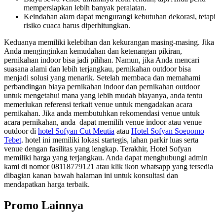
mempersiapkan lebih banyak peralatan.
Keindahan alam dapat mengurangi kebutuhan dekorasi, tetapi
risiko cuaca harus diperhitungkan.
Keduanya memiliki kelebihan dan kekurangan masing-masing. Jika
Anda menginginkan kemudahan dan ketenangan pikiran,
pernikahan indoor bisa jadi pilihan. Namun, jika Anda mencari
suasana alami dan lebih terjangkau, pernikahan outdoor bisa
menjadi solusi yang menarik. Setelah membaca dan memahami
perbandingan biaya pernikahan indoor dan pernikahan outdoor
untuk mengetahui mana yang lebih mudah biayanya, anda tentu
memerlukan referensi terkait venue untuk mengadakan acara
pernikahan. Jika anda membutuhkan rekomendasi venue untuk
acara pernikahan, anda dapat memilih venue indoor atau venue
outdoor di
hotel Sofyan Cut Meutia
atau
Hotel Sofyan Soepomo
Tebet
. hotel ini memiliki lokasi startegis, lahan parkir luas serta
venue dengan fasilitas yang lengkap. Terakhir, Hotel Sofyan
memiliki harga yang terjangkau. Anda dapat menghubungi admin
kami di nomor 08118779121 atau klik ikon whatsapp yang tersedia
dibagian kanan bawah halaman ini untuk konsultasi dan
mendapatkan harga terbaik.
Promo Lainnya