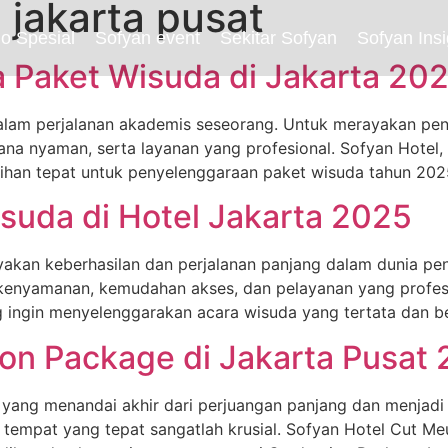
 jakarta pusat
o Spesial
Sofyan event
Sekitar Sofyan
Sofyan Insi
 Paket Wisuda di Jakarta 20
am perjalanan akademis seseorang. Untuk merayakan penc
 nyaman, serta layanan yang profesional. Sofyan Hotel, d
ilihan tepat untuk penyelenggaraan paket wisuda tahun 202
suda di Hotel Jakarta 2025
akan keberhasilan dan perjalanan panjang dalam dunia pe
 kenyamanan, kemudahan akses, dan pelayanan yang profesio
ang ingin menyelenggarakan acara wisuda yang tertata dan b
on Package di Jakarta Pusat
ng menandai akhir dari perjuangan panjang dan menjadi 
tempat yang tepat sangatlah krusial. Sofyan Hotel Cut Meut