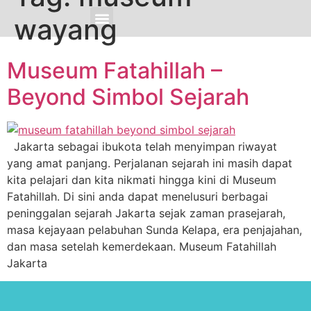
wayang
Cari & Pesan Sekarang
Promo Spesial
Sofyan Event
Sekitar Sofyan
Sofyan Insight
Corporate Info
Museum Fatahillah –
Beyond Simbol Sejarah
Jakarta sebagai ibukota telah menyimpan riwayat
yang amat panjang. Perjalanan sejarah ini masih dapat
kita pelajari dan kita nikmati hingga kini di Museum
Fatahillah. Di sini anda dapat menelusuri berbagai
peninggalan sejarah Jakarta sejak zaman prasejarah,
masa kejayaan pelabuhan Sunda Kelapa, era penjajahan,
dan masa setelah kemerdekaan. Museum Fatahillah
Jakarta