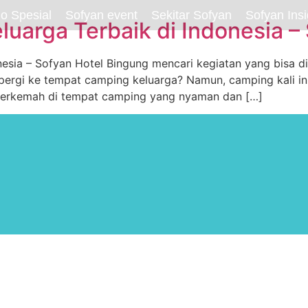
o Spesial
Sofyan event
Sekitar Sofyan
Sofyan Insi
uarga Terbaik di Indonesia –
esia – Sofyan Hotel Bingung mencari kegiatan yang bisa d
pergi ke tempat camping keluarga? Namun, camping kali i
berkemah di tempat camping yang nyaman dan […]